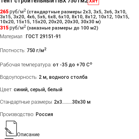
Тент строительный ПВХ 750 гм2
Хит
2
265
руб/м
(стандартные размеры 2х3, 3х5, 3х6, 3х10,
3х15, 3х20, 4х6, 5х6, 6х8, 6х10, 8х10, 8х12, 10х12, 10х15,
10х20, 15х15, 15х20, 20х20, 20х30, 30х30 м)
2
315
руб/м
(заказные размеры до 100 м2)
Материал :
ГОСТ 29151-91
2
Плотность:
750 г/м
o
Рабочая температура:
от -35 до +70 C
Водоупорность:
2 м, водного столба
Цвет:
синий, серый, белый
Стандартные размеры:
2х3........30х30 м
Производство:
Россия
Описание