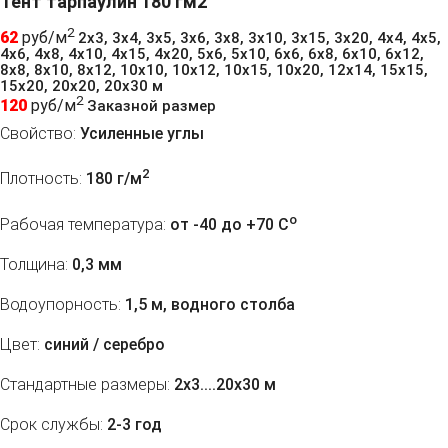
Тент тарпаулин 180 гм2
2
62
руб/м
2х3, 3х4, 3х5, 3х6, 3x8, 3х10, 3х15, 3х20, 4х4, 4х5,
4х6, 4х8, 4х10, 4х15, 4х20, 5х6, 5х10, 6х6, 6х8, 6х10, 6х12,
8х8, 8х10, 8х12, 10х10, 10х12, 10х15, 10х20, 12х14, 15х15,
15х20, 20х20, 20х30 м
2
120
руб/м
Заказной размер
Свойство:
Усиленные углы
2
Плотность:
180 г/м
o
Рабочая температура:
от -40 до +70 C
Толщина:
0,3 мм
Водоупорность:
1,5 м, водного столба
Цвет:
синий / серебро
Стандартные размеры:
2х3....20х30 м
Срок службы:
2-3 год