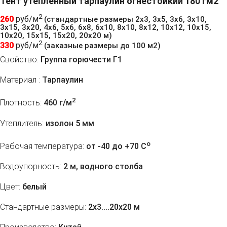
Тент утепленный тарпаулин огнестойкий 180 гм2
2
260
руб/м
(стандартные размеры 2х3, 3х5, 3х6, 3х10,
3х15, 3х20, 4х6, 5х6, 6х8, 6х10, 8х10, 8х12, 10х12, 10х15,
10х20, 15х15, 15х20, 20х20 м)
2
330
руб/м
(заказные размеры до 100 м2)
Свойство:
Группа горючести Г1
Материал :
Тарпаулин
2
Плотность:
460 г/м
Утеплитель:
изолон 5 мм
o
Рабочая температура:
от -40 до +70 C
Водоупорность:
2 м, водного столба
Цвет:
белый
Стандартные размеры:
2х3....20х20 м