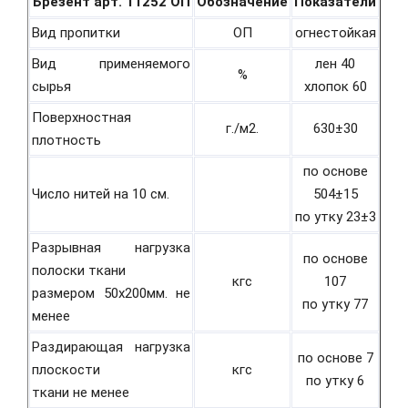
Брезент арт. 11252 ОП
Обозначение
Показатели
Вид пропитки
ОП
огнестойкая
Вид применяемого
лен 40
%
сырья
хлопок 60
Поверхностная
г./м2.
630±30
плотность
по основе
Число нитей на 10 см.
504±15
по утку 23±3
Разрывная нагрузка
по основе
полоски ткани
кгс
107
размером 50х200мм. не
по утку 77
менее
Раздирающая нагрузка
по основе 7
плоскости
кгс
по утку 6
ткани не менее