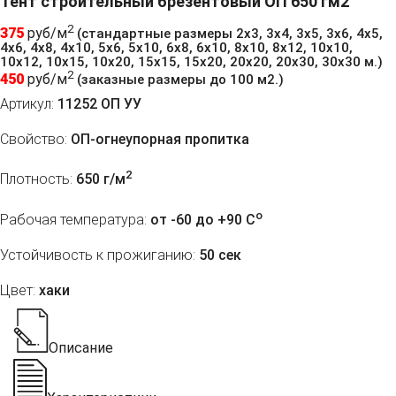
Тент строительный брезентовый ОП 650 гм2
2
375
руб/м
(стандартные размеры 2х3, 3х4, 3х5, 3х6, 4х5,
4х6, 4х8, 4х10, 5х6, 5х10, 6х8, 6х10, 8х10, 8х12, 10х10,
10х12, 10х15, 10х20, 15х15, 15х20, 20х20, 20х30, 30х30 м.)
2
450
руб/м
(заказные размеры до 100 м2.)
Артикул:
11252 ОП УУ
Свойство:
ОП-огнеупорная пропитка
2
Плотность:
650 г/м
o
Рабочая температура:
от -60 до +90 C
Устойчивость к прожиганию:
50 сек
Цвет:
хаки
Описание