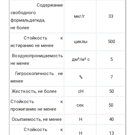
Содержание
свободного
мкг/г
33
формальдегида,
не более
Стойкость к
циклы
500
истиранию не менее
Воздухопроницаемость
дм³/м² с
5
не менее
Гигроскопичность не
%
7
менее
Жесткость, не более
cH
50
Стойкость к
сек
50
прожиганию не менее
Осыпаемость, не менее
H
40
Стойкость к
H
13